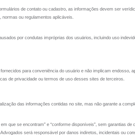
ormulários de contato ou cadastro, as informações devem ser verídi
is, normas ou regulamentos aplicáveis.
usados por condutas impróprias dos usuários, incluindo uso indevid
ão fornecidos para conveniência do usuário e não implicam endosso, a
as de privacidade ou termos de uso desses sites de terceiros.
lização das informações contidas no site, mas não garante a comple
 em que se encontram” e “conforme disponíveis”, sem garantias de qu
Advogados será responsável por danos indiretos, incidentais ou con