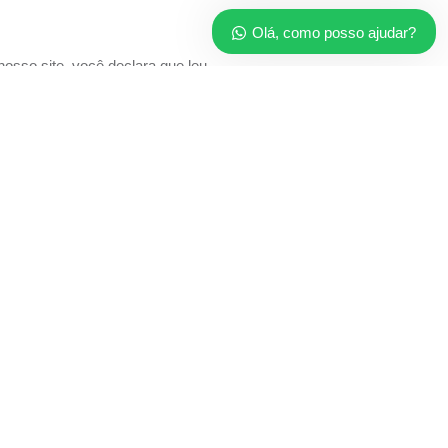
Olá, como posso ajudar?
sso site, você declara que leu,